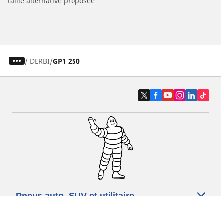
taille alternative proposée
/
DERBI
GP1 250
Pneus auto, SUV et utilitaire