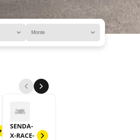
Monte
SENDA-
X-RACE-