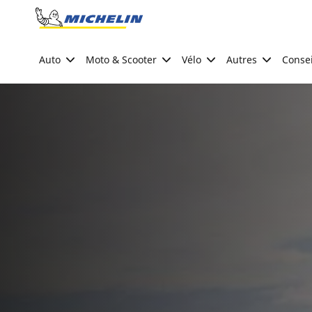
Go to page content
Go to page navigation
Auto
Moto & Scooter
Vélo
Autres
Consei