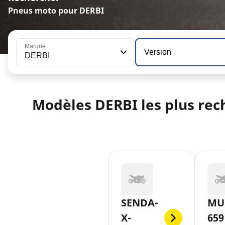
Pneus moto pour DERBI
Marque
Version
DERBI
Modèles DERBI les plus rec
SENDA-
MU
X-
659