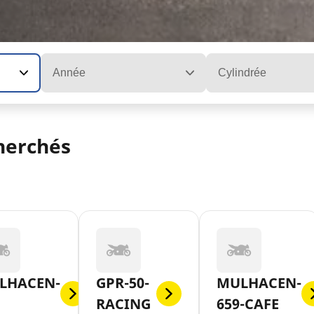
Année
Cylindrée
herchés
LHACEN-
GPR-50-
MULHACEN-
RACING
659-CAFE