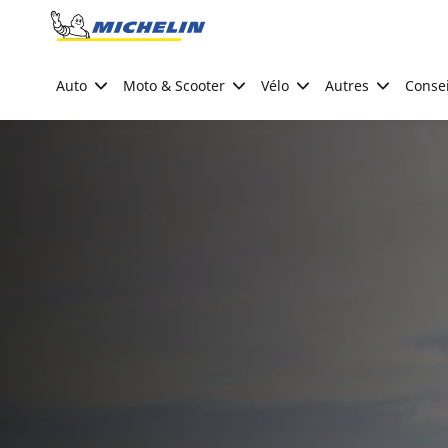
Go to page content
Go to page navigation
Auto
Moto & Scooter
Vélo
Autres
Consei