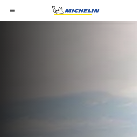
Go to page content
Go to page navigation