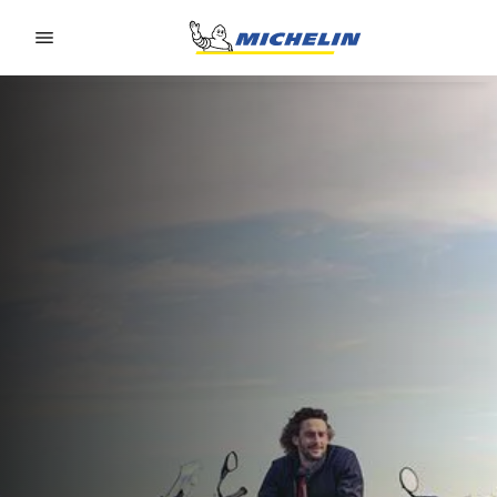
Go to page content
Go to page navigation