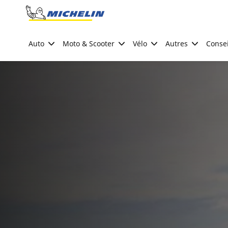
Go to page content
Go to page navigation
Auto
Moto & Scooter
Vélo
Autres
Consei