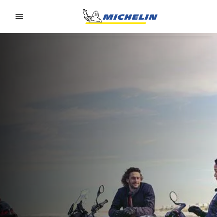
Go to page content
Go to page navigation