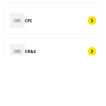
CPI
CR&S
DEF
Vous cherchez de nouveaux pneus pour votre ?
MICHELIN propose une large gamme de pneus pour