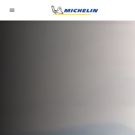
Go to page content
Go to page navigation