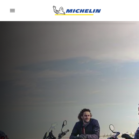
Go to page content
Go to page navigation