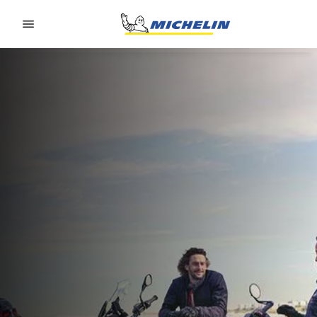
Go to page content
Go to page navigation