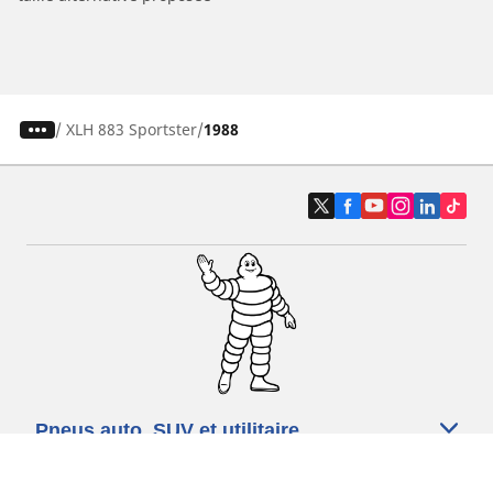
/
XLH 883 Sportster
1988
Pneus auto, SUV et utilitaire
Pneus moto et scooter