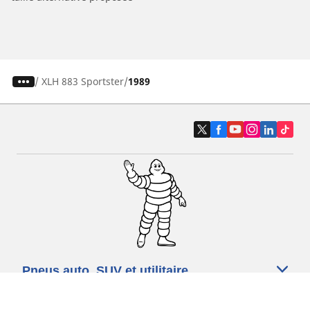
/
XLH 883 Sportster
1989
Pneus auto, SUV et utilitaire
Pneus moto et scooter