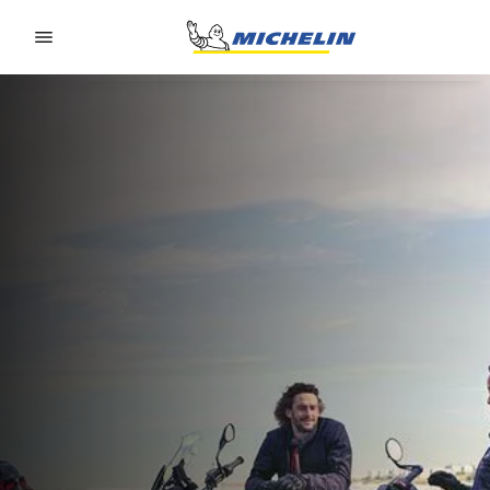
Go to page content
Go to page navigation