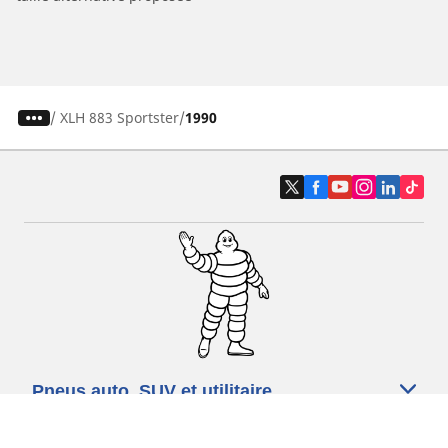
/
XLH 883 Sportster
1990
Pneus auto, SUV et utilitaire
Pneus moto et scooter