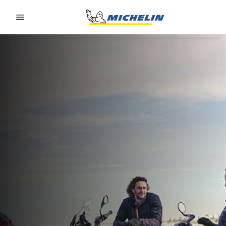
Go to page content
Go to page navigation