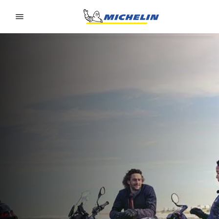
Go to page content
Go to page navigation