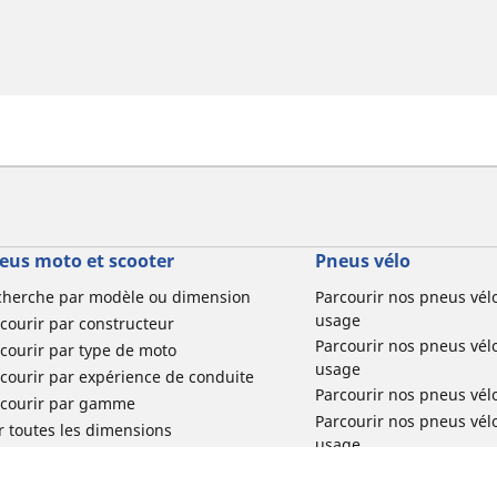
eus moto et scooter
Pneus vélo
cherche par modèle ou dimension
Parcourir nos pneus vél
usage
courir par constructeur
Parcourir nos pneus vél
courir par type de moto
usage
courir par expérience de conduite
Parcourir nos pneus vél
rcourir par gamme
Parcourir nos pneus vél
r toutes les dimensions
usage
Parcourir nos pneus vélo 
tourisme par usage