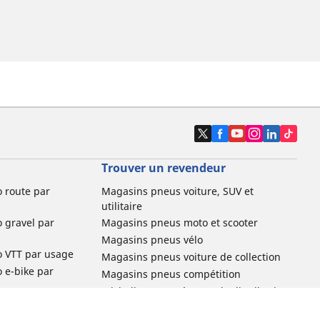
Trouver un revendeur
o route par
Magasins pneus voiture, SUV et
utilitaire
o gravel par
Magasins pneus moto et scooter
Magasins pneus vélo
o VTT par usage
Magasins pneus voiture de collection
o e-bike par
Magasins pneus compétition
Michelin et ses réseaux de distribution
ville et