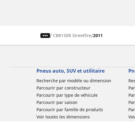
/
CBR150R Streetfire
2011
Pneus auto, SUV et utilitaire
Pn
Recherche par modèle ou dimension
Re
Parcourir par constructeur
Par
Parcourir par type de véhicule
Par
Parcourir par saison
Par
Parcourir par famille de produits
Pa
Voir toutes les dimensions
Voi
Pneus voiture de collection
Pneus compétition / Motorsport