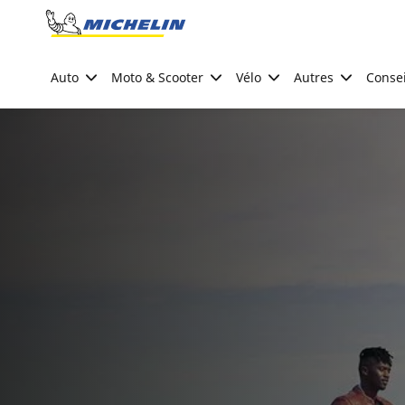
Go to page content
Go to page navigation
Auto
Moto & Scooter
Vélo
Autres
Consei