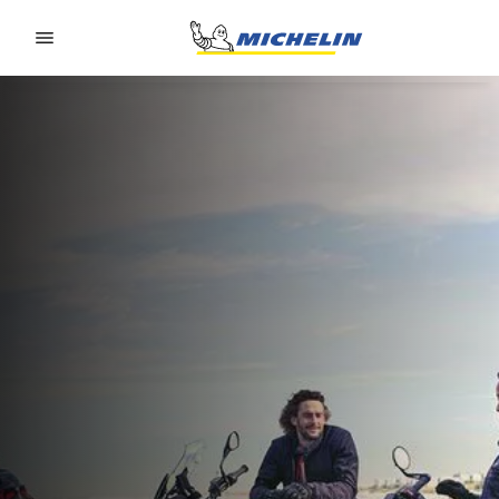
Go to page content
Go to page navigation