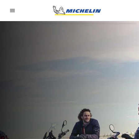
Go to page content
Go to page navigation