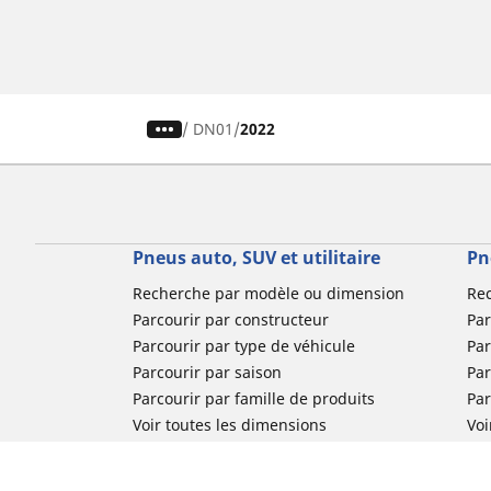
/
DN01
2022
Pneus auto, SUV et utilitaire
Pn
Recherche par modèle ou dimension
Re
Parcourir par constructeur
Par
Parcourir par type de véhicule
Par
Parcourir par saison
Par
Parcourir par famille de produits
Pa
Voir toutes les dimensions
Voi
Pneus voiture de collection
Pneus compétition / Motorsport