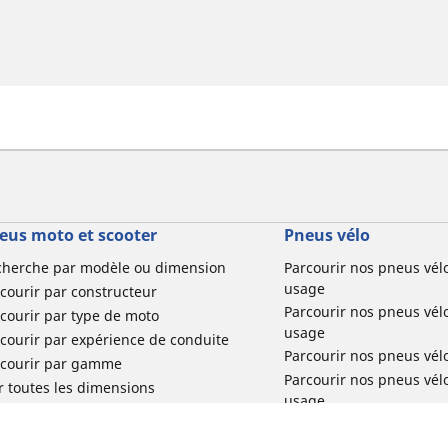
eus moto et scooter
Pneus vélo
cherche par modèle ou dimension
Parcourir nos pneus vél
usage
courir par constructeur
Parcourir nos pneus vél
courir par type de moto
usage
courir par expérience de conduite
Parcourir nos pneus vél
rcourir par gamme
Parcourir nos pneus vél
r toutes les dimensions
usage
Parcourir nos pneus vélo 
tourisme par usage