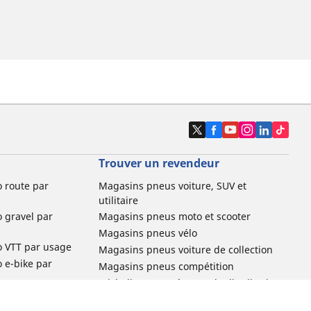
Trouver un revendeur
o route par
Magasins pneus voiture, SUV et
utilitaire
o gravel par
Magasins pneus moto et scooter
Magasins pneus vélo
o VTT par usage
Magasins pneus voiture de collection
o e-bike par
Magasins pneus compétition
Michelin et ses réseaux de distribution
ville et