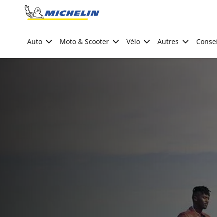
Go to page content
Go to page navigation
Auto
Moto & Scooter
Vélo
Autres
Consei