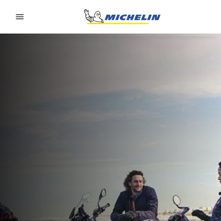
Go to page content
Go to page navigation