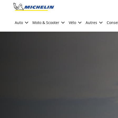
Go to page content
Go to page navigation
Auto
Moto & Scooter
Vélo
Autres
Consei