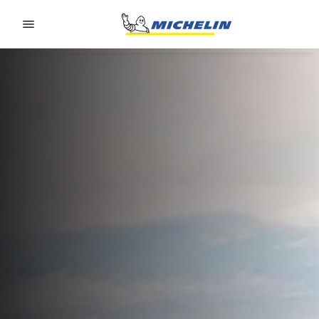
Go to page content
Go to page navigation