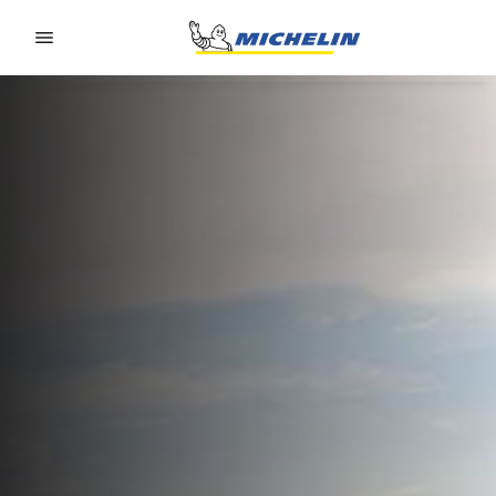
Go to page content
Go to page navigation