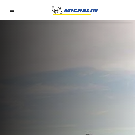
Go to page content
Go to page navigation