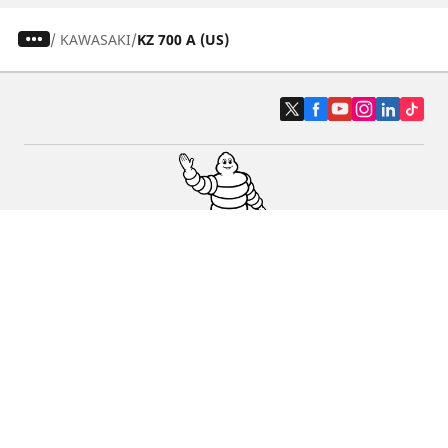
/
KAWASAKI
KZ 700 A (US)
Pneus auto, SUV et utilitaire
Pneus moto et scooter
Pneus vélo