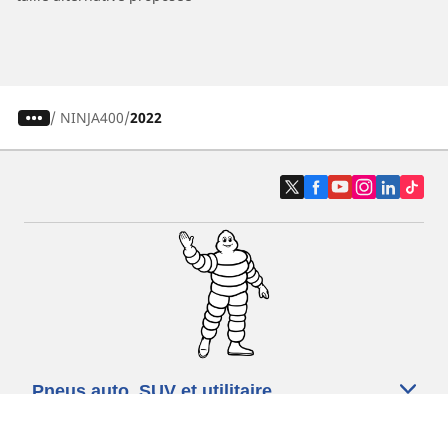
/
NINJA400
2022
Pneus auto, SUV et utilitaire
Pneus moto et scooter