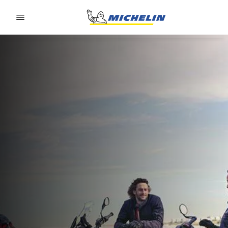
Go to page content
Go to page navigation