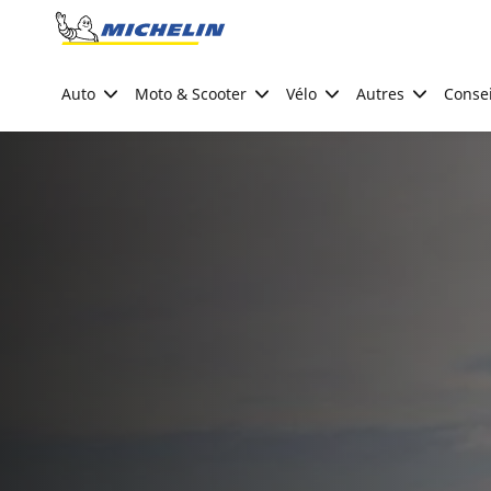
Go to page content
Go to page navigation
Auto
Moto & Scooter
Vélo
Autres
Consei