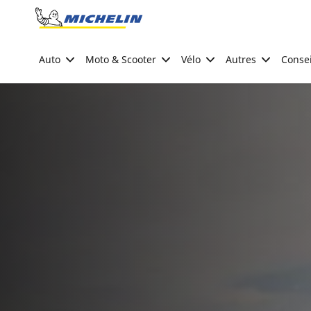
Go to page content
Go to page navigation
Auto
Moto & Scooter
Vélo
Autres
Consei