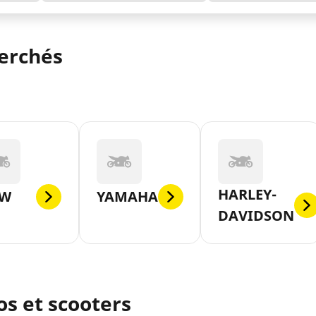
herchés
HARLEY-
W
YAMAHA
DAVIDSON
s et scooters