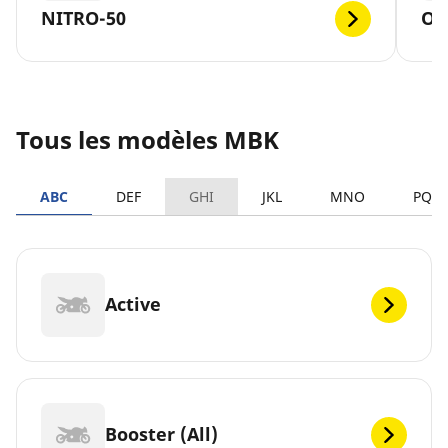
NITRO-50
OV
Tous les modèles MBK
ABC
DEF
GHI
JKL
MNO
PQR
Active
Booster (All)