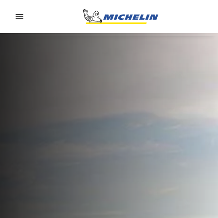
Go to page content
Go to page navigation