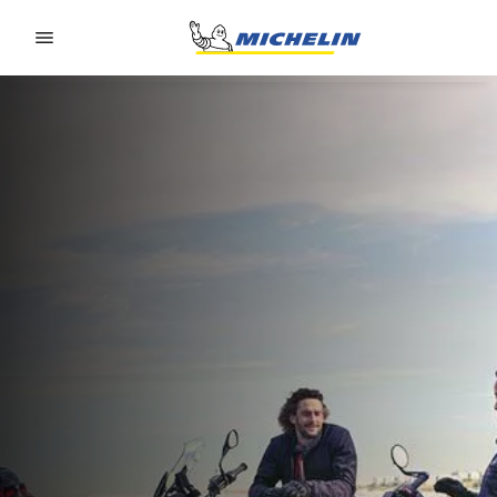
Go to page content
Go to page navigation