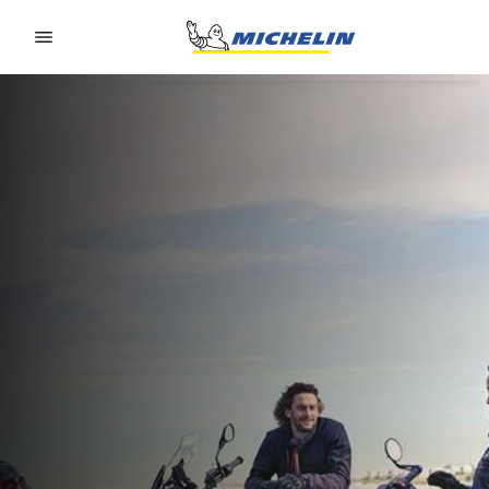
Go to page content
Go to page navigation