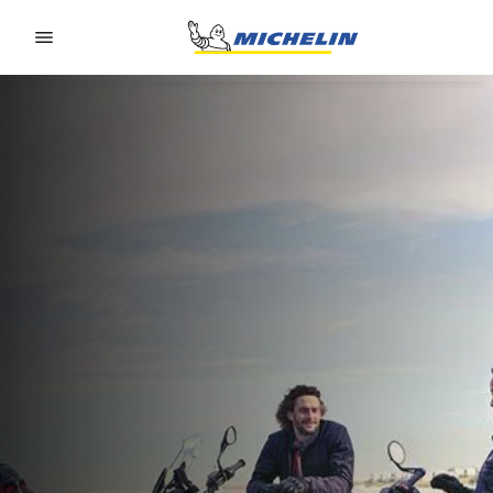
Go to page content
Go to page navigation