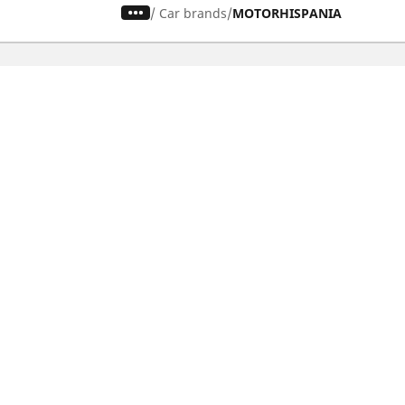
/
Car brands
MOTORHISPANIA
Pneus auto, SUV et utilitaire
Pn
Recherche par modèle ou dimension
Re
Parcourir par constructeur
Par
Parcourir par type de véhicule
Par
Parcourir par saison
Par
Parcourir par famille de produits
Pa
Voir toutes les dimensions
Voi
Pneus voiture de collection
Pneus compétition / Motorsport
Nos experts à votre service