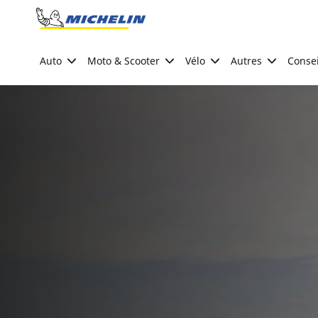
Go to page content
Go to page navigation
Auto
Moto & Scooter
Vélo
Autres
Consei