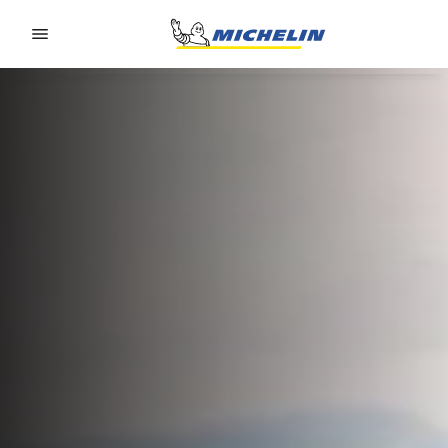
Go to page content
Go to page navigation