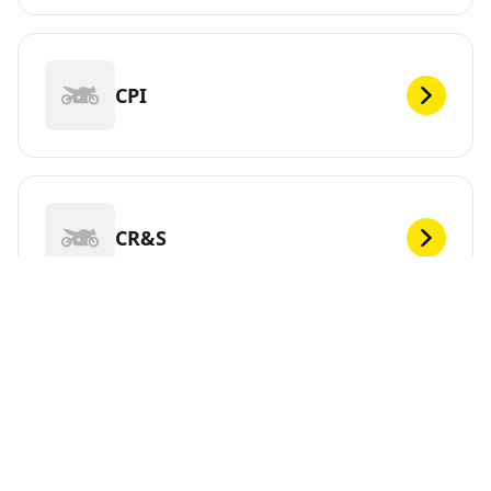
CPI
CR&S
DEF
Vous cherchez de nouveaux pneus pour votre ?
MICHELIN propose une large gamme de pneus pour