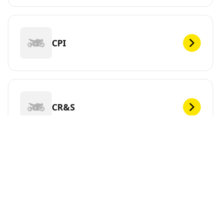
CPI
CR&S
DEF
Vous cherchez de nouveaux pneus pour votre ?
MICHELIN propose une large gamme de pneus pour