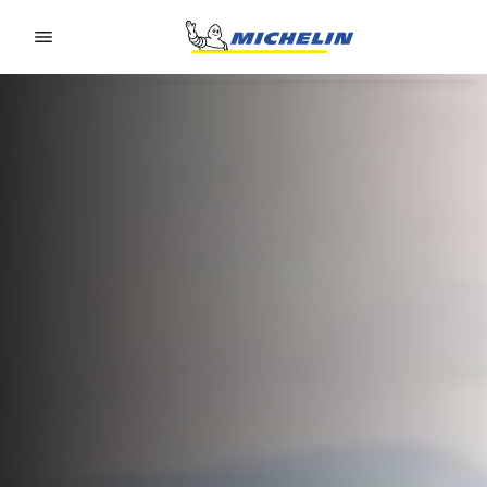
Go to page content
Go to page navigation