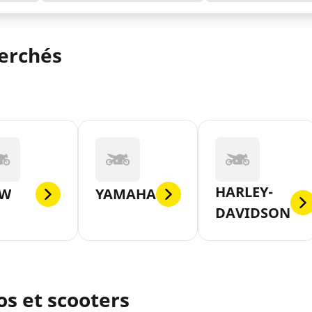
herchés
HARLEY-
W
YAMAHA
DAVIDSON
s et scooters