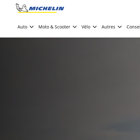
Go to page content
Go to page navigation
Auto
Moto & Scooter
Vélo
Autres
Consei