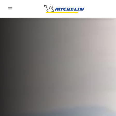
Go to page content
Go to page navigation