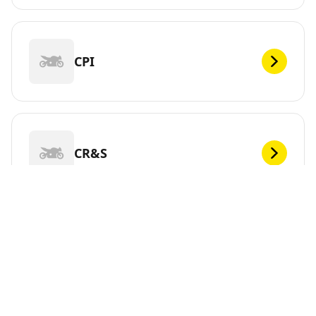
CPI
CR&S
DEF
Vous cherchez de nouveaux pneus pour votre ?
MICHELIN propose une large gamme de pneus pour