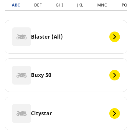
ABC
DEF
GHI
JKL
MNO
PQR
Blaster (All)
Buxy 50
Citystar