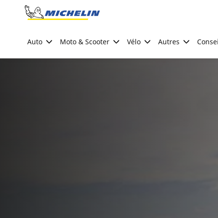
Go to page content
Go to page navigation
Auto
Moto & Scooter
Vélo
Autres
Consei