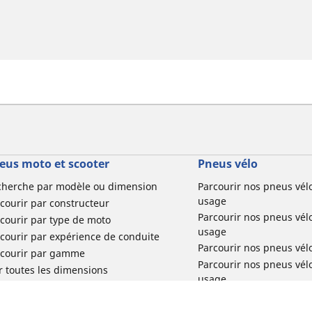
eus moto et scooter
Pneus vélo
cherche par modèle ou dimension
Parcourir nos pneus vél
usage
courir par constructeur
Parcourir nos pneus vél
courir par type de moto
usage
courir par expérience de conduite
Parcourir nos pneus vél
rcourir par gamme
Parcourir nos pneus vél
r toutes les dimensions
usage
Parcourir nos pneus vélo 
tourisme par usage