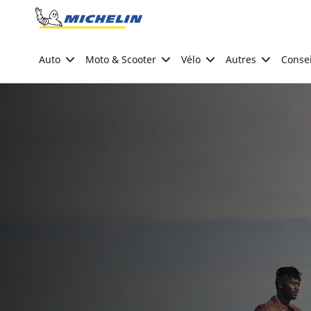
Go to page content
Go to page navigation
Auto
Moto & Scooter
Vélo
Autres
Consei