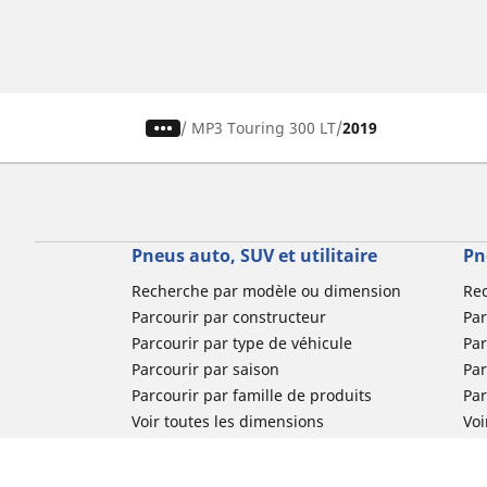
/
MP3 Touring 300 LT
2019
Pneus auto, SUV et utilitaire
Pn
Recherche par modèle ou dimension
Re
Parcourir par constructeur
Par
Parcourir par type de véhicule
Par
Parcourir par saison
Par
Parcourir par famille de produits
Pa
Voir toutes les dimensions
Voi
Pneus voiture de collection
Pneus compétition / Motorsport