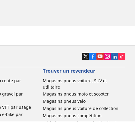
Trouver un revendeur
o route par
Magasins pneus voiture, SUV et
utilitaire
o gravel par
Magasins pneus moto et scooter
Magasins pneus vélo
o VTT par usage
Magasins pneus voiture de collection
o e-bike par
Magasins pneus compétition
Michelin et ses réseaux de distribution
ville et