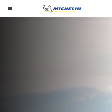
Go to page content
Go to page navigation