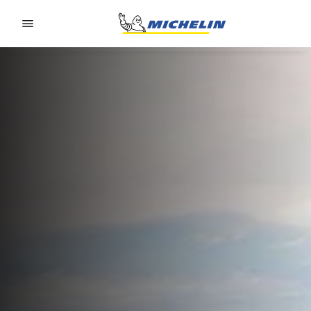
Go to page content
Go to page navigation