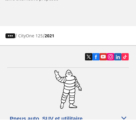
/
CityOne 125
2021
Pneus auto, SUV et utilitaire
Pneus moto et scooter