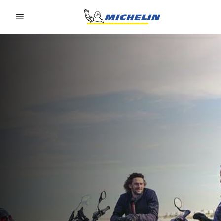
Go to page content
Go to page navigation