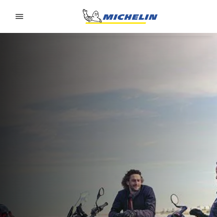
Go to page content
Go to page navigation