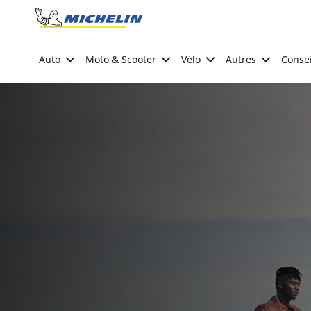
Go to page content
Go to page navigation
Auto
Moto & Scooter
Vélo
Autres
Consei