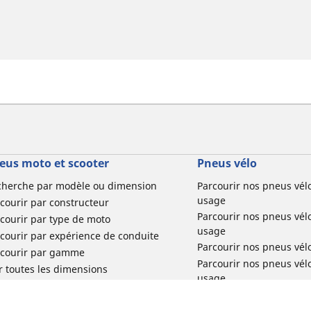
eus moto et scooter
Pneus vélo
cherche par modèle ou dimension
Parcourir nos pneus vél
usage
courir par constructeur
Parcourir nos pneus vél
courir par type de moto
usage
courir par expérience de conduite
Parcourir nos pneus vél
rcourir par gamme
Parcourir nos pneus vél
r toutes les dimensions
usage
Parcourir nos pneus vélo 
tourisme par usage