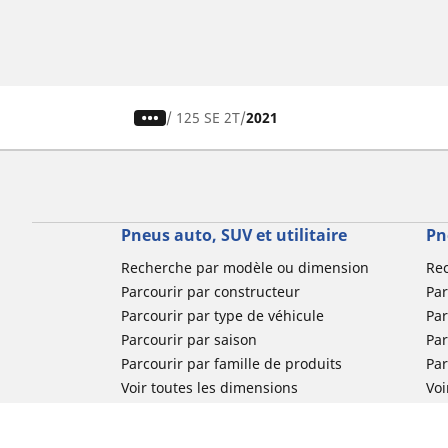
/
125 SE 2T
2021
Pneus auto, SUV et utilitaire
Pn
Recherche par modèle ou dimension
Re
Parcourir par constructeur
Par
Parcourir par type de véhicule
Par
Parcourir par saison
Par
Parcourir par famille de produits
Pa
Voir toutes les dimensions
Voi
Pneus voiture de collection
Pneus compétition / Motorsport