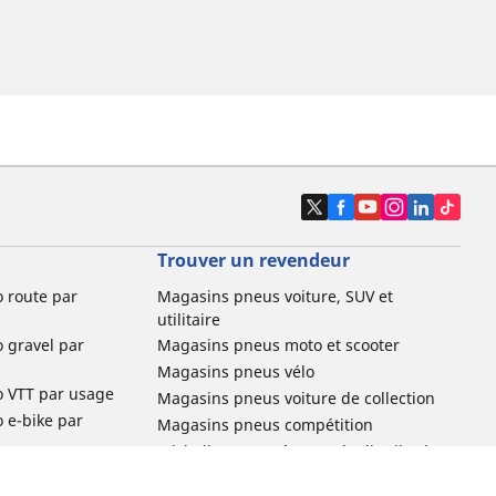
Trouver un revendeur
o route par
Magasins pneus voiture, SUV et
utilitaire
o gravel par
Magasins pneus moto et scooter
Magasins pneus vélo
o VTT par usage
Magasins pneus voiture de collection
o e-bike par
Magasins pneus compétition
Michelin et ses réseaux de distribution
ville et