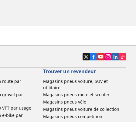
Trouver un revendeur
o route par
Magasins pneus voiture, SUV et
utilitaire
o gravel par
Magasins pneus moto et scooter
Magasins pneus vélo
o VTT par usage
Magasins pneus voiture de collection
o e-bike par
Magasins pneus compétition
Michelin et ses réseaux de distribution
ville et