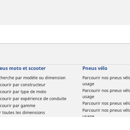
eus moto et scooter
Pneus vélo
cherche par modèle ou dimension
Parcourir nos pneus vél
usage
courir par constructeur
Parcourir nos pneus vél
courir par type de moto
usage
courir par expérience de conduite
Parcourir nos pneus vél
rcourir par gamme
Parcourir nos pneus vél
r toutes les dimensions
usage
Parcourir nos pneus vélo 
tourisme par usage