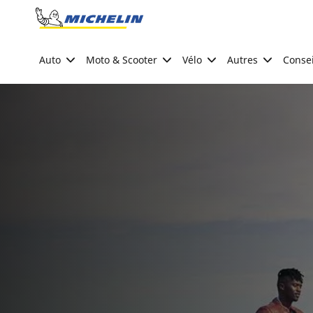
Go to page content
Go to page navigation
Auto
Moto & Scooter
Vélo
Autres
Consei