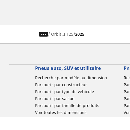
/
Orbit II 125
2025
Pneus auto, SUV et utilitaire
Pn
Recherche par modèle ou dimension
Re
Parcourir par constructeur
Par
Parcourir par type de véhicule
Par
Parcourir par saison
Par
Parcourir par famille de produits
Pa
Voir toutes les dimensions
Voi
Pneus voiture de collection
Pneus compétition / Motorsport