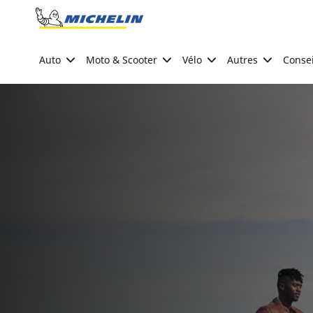
Go to page content
Go to page navigation
Auto
Moto & Scooter
Vélo
Autres
Consei