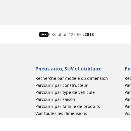
/
Xmotion 125 EFI
2013
Pneus auto, SUV et utilitaire
Pn
Recherche par modèle ou dimension
Re
Parcourir par constructeur
Par
Parcourir par type de véhicule
Par
Parcourir par saison
Par
Parcourir par famille de produits
Pa
Voir toutes les dimensions
Voi
Pneus voiture de collection
Pneus compétition / Motorsport