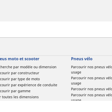
eus moto et scooter
Pneus vélo
cherche par modèle ou dimension
Parcourir nos pneus vél
usage
courir par constructeur
Parcourir nos pneus vél
courir par type de moto
usage
courir par expérience de conduite
Parcourir nos pneus vél
rcourir par gamme
Parcourir nos pneus vél
r toutes les dimensions
usage
Parcourir nos pneus vélo 
tourisme par usage