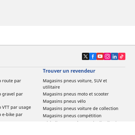
Trouver un revendeur
o route par
Magasins pneus voiture, SUV et
utilitaire
o gravel par
Magasins pneus moto et scooter
Magasins pneus vélo
o VTT par usage
Magasins pneus voiture de collection
o e-bike par
Magasins pneus compétition
Michelin et ses réseaux de distribution
ville et