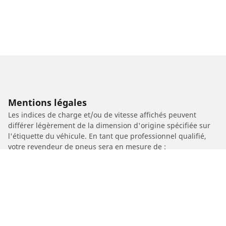
Mentions légales
Les indices de charge et/ou de vitesse affichés peuvent
différer légèrement de la dimension d'origine spécifiée sur
l'étiquette du véhicule. En tant que professionnel qualifié,
votre revendeur de pneus sera en mesure de :
1. Vous informer si l'indice de charge et/ou de vitesse des
pneus de remplacement est différent de celui des pneus
d'origine.
2. Déterminer si la pression du pneu devrait être adaptée à la
taille alternative proposée