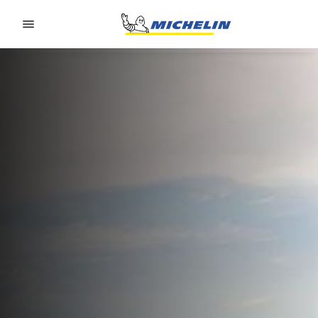
Go to page content
Go to page navigation