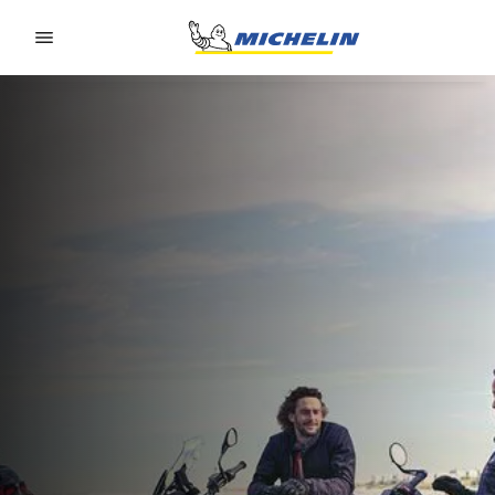
Go to page content
Go to page navigation