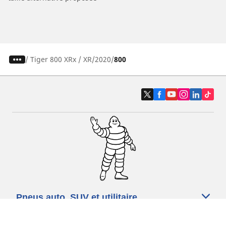
/
Tiger 800 XRx / XR
2020
800
Pneus auto, SUV et utilitaire
Pneus moto et scooter